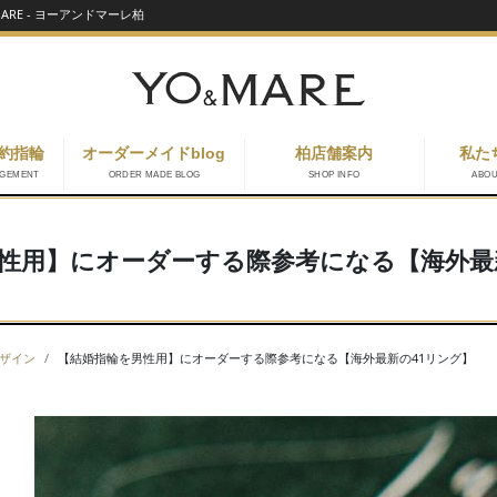
RE - ヨーアンドマーレ柏
約指輪
オーダーメイドblog
柏店舗案内
私た
AGEMENT
ORDER MADE BLOG
SHOP INFO
ABO
性用】にオーダーする際参考になる【海外最
ザイン
【結婚指輪を男性用】にオーダーする際参考になる【海外最新の41リング】