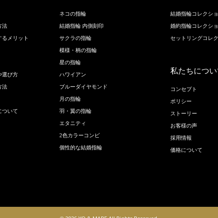
ネコの指輪
結婚指輪コレクシ
方法
結婚指輪 内側刻印
婚約指輪コレクシ
するメリット
サクラの指輪
セットリングコレ
模様・柄の指輪
星の指輪
私たちについ
や選び方
ハワイアン
方法
ブルーダイヤモンド
コンセプト
月の指輪
ポリシー
について
羽・翼の指輪
ストーリー
エタニティ
お客様の声
2色カラーコンビ
採用情報
個性的な結婚指輪
価格について