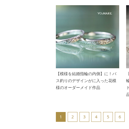
【模様を結婚指輪の内側】に！バ
ス釣りのデザインがに入った花模
様のオーダーメイド作品
1
2
3
4
5
6