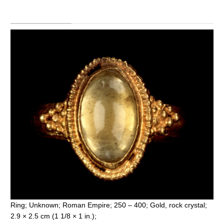
Ring; Unknown; Roman Empire; 250 – 400; Gold, rock crystal;
2.9 × 2.5 cm (1 1/8 × 1 in.);