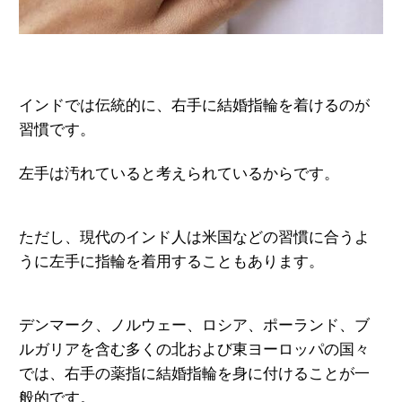
インドでは伝統的に、右手に結婚指輪を
着けるのが
習慣です。
左手は汚れていると考えられているから
です。
ただし、現代のインド人は米国などの
習慣に合うよ
うに左手に指輪を着用する
こともあります。
デンマーク、ノルウェー、ロシア、
ポーランド、ブ
ルガリアを含む多くの北
および東ヨーロッパの国々
では、
右手の薬指に結婚指輪を身に付けること
が一
般的です。