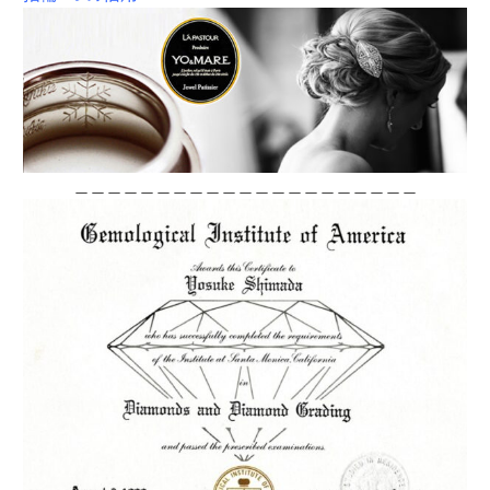
＿＿＿＿＿＿＿＿＿＿＿＿＿＿＿＿＿＿＿＿＿