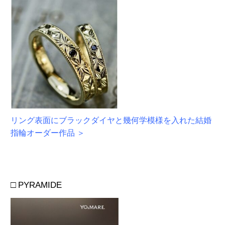
リング表面にブラックダイヤと幾何学模様を入れた
結婚
指輪
オーダー
作品
＞
□
PYRAMIDE