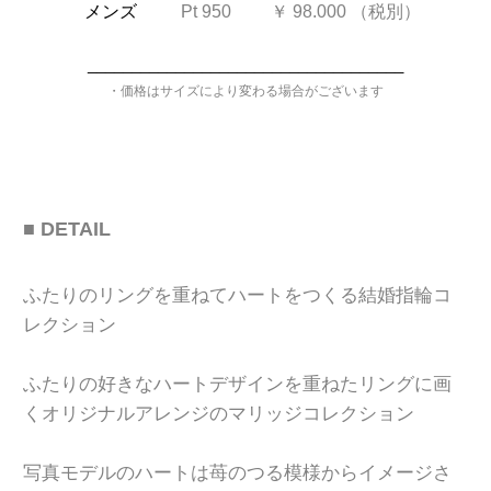
メンズ
Pt 950
￥ 98.000
（税別）
____________________________________
・価格はサイズにより変わる場合がございます
■ DETAIL
ふたりのリングを重ねてハートをつくる
結婚指輪コ
レクション
ふたりの好きなハートデザインを
重ねたリングに画
く
オリジナルアレンジのマリッジコレクション
写真モデルのハートは
苺のつる模様から
イメージさ