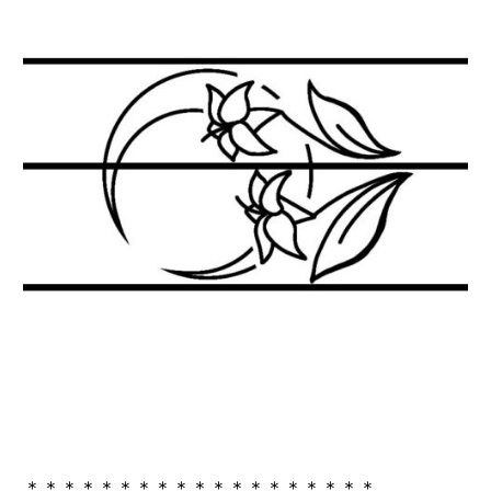
＊＊＊＊＊＊＊＊＊＊＊＊＊＊＊＊＊＊＊