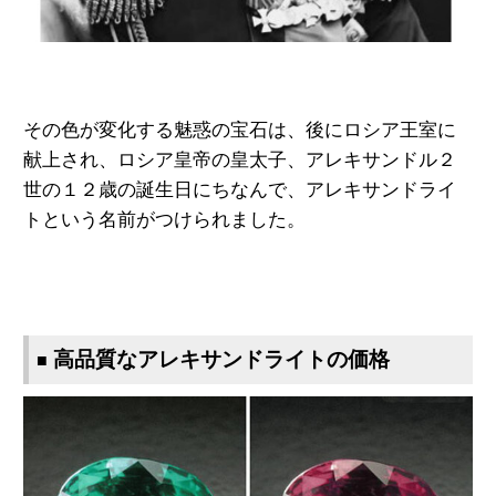
その色が変化する魅惑の宝石は、後にロシア王室に
献上され、ロシア
皇帝
の皇太子、
アレキサンドル２
世の１２
歳の
誕生
日にちなんで、
アレキサンド
ライ
トとい
う名
前が
つけられました。
高品質なアレキサンドライトの価格
■