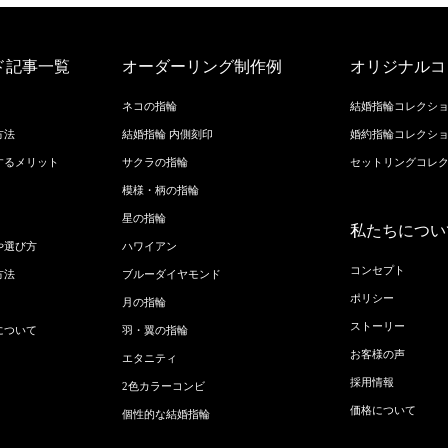
ド記事一覧
オーダーリング制作例
オリジナルコ
ネコの指輪
結婚指輪コレクシ
方法
結婚指輪 内側刻印
婚約指輪コレクシ
するメリット
サクラの指輪
セットリングコレ
模様・柄の指輪
星の指輪
私たちについ
や選び方
ハワイアン
コンセプト
方法
ブルーダイヤモンド
ポリシー
月の指輪
ストーリー
について
羽・翼の指輪
お客様の声
エタニティ
採用情報
2色カラーコンビ
価格について
個性的な結婚指輪