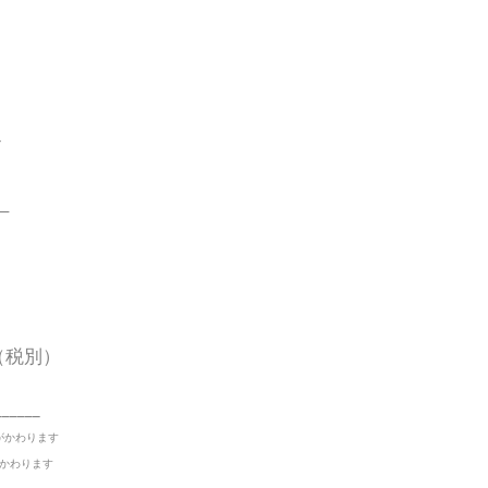
ン
—
 （税別）
______
がかわります
かわります