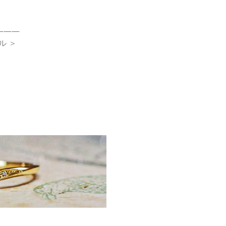
———
ル ＞