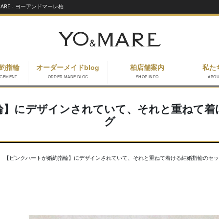
RE - ヨーアンドマーレ柏
約指輪
オーダーメイドblog
柏店舗案内
私た
AGEMENT
ORDER MADE BLOG
SHOP INFO
ABO
輪】にデザインされていて、それと重ねて着
グ
【ピンクハートが婚約指輪】にデザインされていて、それと重ねて着ける結婚指輪のセッ