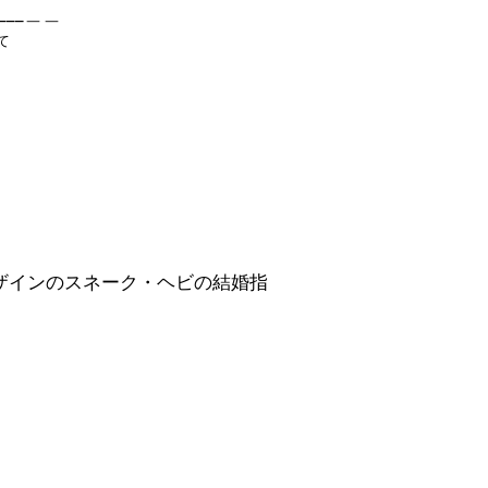
_____＿＿
て
ザインのスネーク・ヘビの結婚指