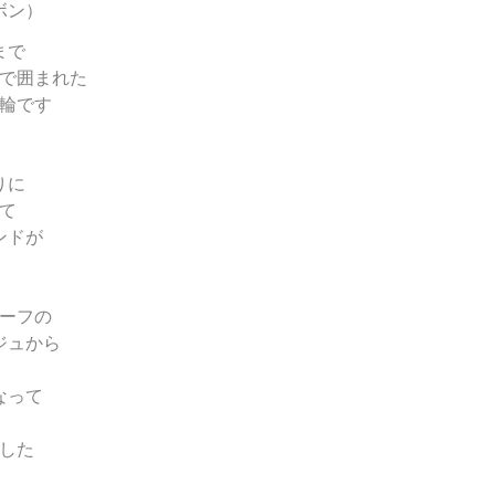
ボン）
まで
で囲まれた
輪です
りに
て
ンドが
ーフの
ジュから
なって
した