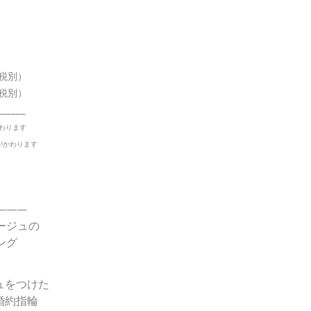
税別）
税別）
______
かわります
がかわります
———
ージュの
ング
ュをつけた
婚約指輪