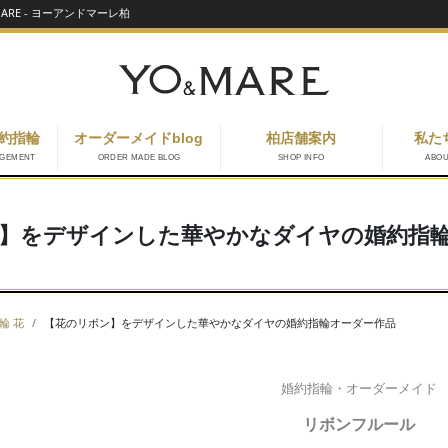
RE - ヨーアンドマーレ柏
約指輪
オーダーメイドblog
柏店舗案内
私た
AGEMENT
ORDER MADE BLOG
SHOP INFO
ABO
】をデザインした華やかなダイヤの婚約指
輪 花
【花のリボン】をデザインした華やかなダイヤの婚約指輪オーダー作品
婚約指輪・オーダーメイド
リボンフルール