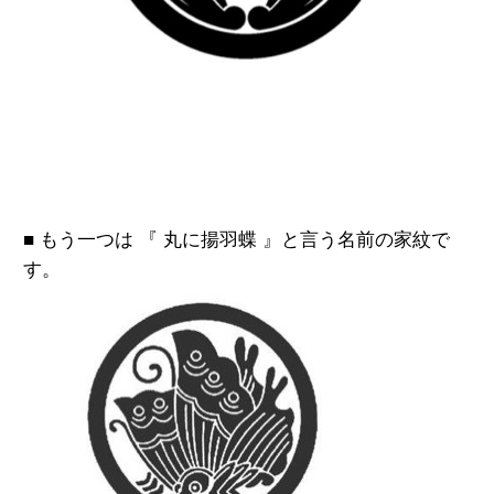
■ もう一つは 『 丸に揚羽蝶 』と言う名前の
家紋で
す。