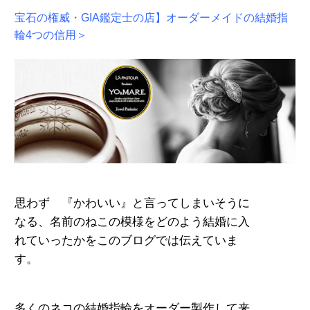
宝石の権威・GIA鑑定士の店】オーダーメイドの結婚指
輪4つの信用＞
思わず 『かわいい』と言ってしまいそうに
な
る、名前のねこの
模様をどのよう結婚に入
れてい
ったかをこのブログでは伝えていま
す。
多くのネコの結婚指輪をオーダー製作し
て来