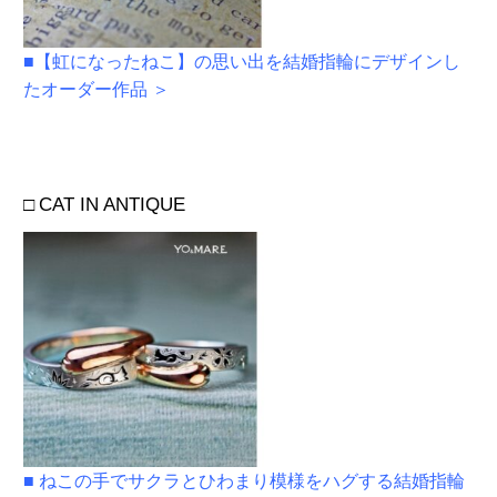
■【
虹になったねこ】の思い出を結婚指輪にデザインし
たオーダー作品 ＞
□
CAT IN ANTIQUE
■
ねこの手でサクラとひわまり模様をハグする結婚指輪