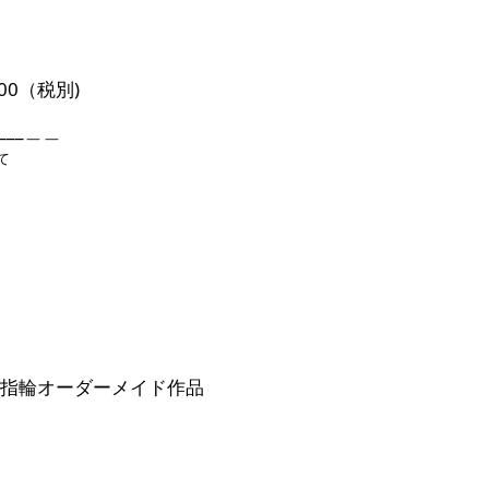
000（税別)
_____＿＿
て
指輪
オーダーメ
イド作品