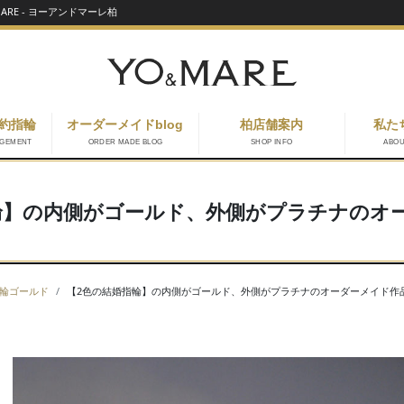
RE - ヨーアンドマーレ柏
約指輪
オーダーメイドblog
柏店舗案内
私た
AGEMENT
ORDER MADE BLOG
SHOP INFO
ABO
輪】の内側がゴールド、外側がプラチナのオ
輪ゴールド
【2色の結婚指輪】の内側がゴールド、外側がプラチナのオーダーメイド作